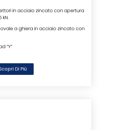
ettori in acciaio zincato con apertura
 kN.
ovale a ghiera in acciaio zincato con
ad “Y”
Scopri Di Più