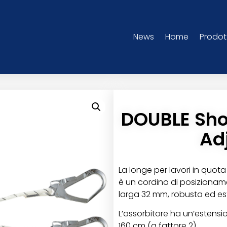
News
Home
Prodot
DOUBLE Sho
Ad
La longe per lavori in quo
è un cordino di posizioname
larga 32 mm, robusta ed es
L’assorbitore ha un’estensi
160 cm (a fattore 2).