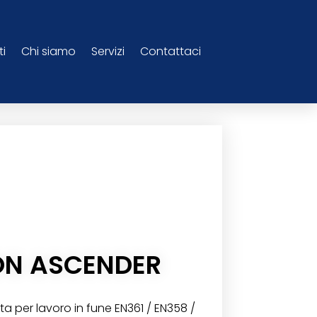
ti
Chi siamo
Servizi
Contattaci
N ASCENDER
 per lavoro in fune EN361 / EN358 /