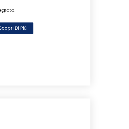
egrato.
Scopri Di Più